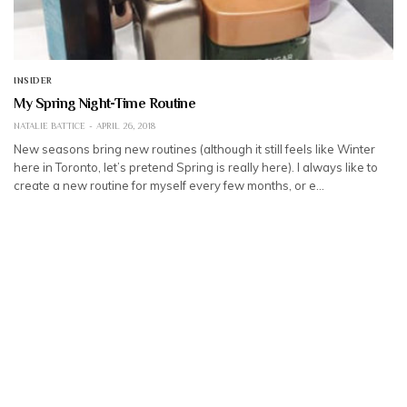
INSIDER
My Spring Night-Time Routine
NATALIE BATTICE
APRIL 26, 2018
New seasons bring new routines (although it still feels like Winter
here in Toronto, let’s pretend Spring is really here). I always like to
create a new routine for myself every few months, or e…