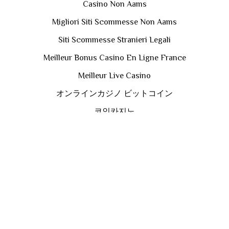
Casino Non Aams
Migliori Siti Scommesse Non Aams
Siti Scommesse Stranieri Legali
Meilleur Bonus Casino En Ligne France
Meilleur Live Casino
オンラインカジノ ビットコイン
코인카지노
Casino En Ligne Fiable
Casino En Ligne
Meilleurs Casino En Ligne
Casino En Ligne France
Casino En Ligne Français
Casino En Ligne